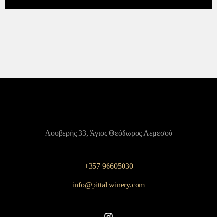
Λουβερής 33, Άγιος Θεόδωρος Λεμεσού
+357 96605030
info@pittaliwinery.com